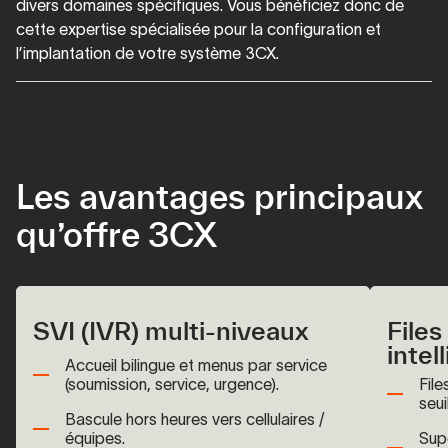
divers domaines spécifiques. Vous bénéficiez donc de
cette expertise spécialisée pour la configuration et
l’implantation de votre système 3CX.
Les avantages principaux
qu’offre 3CX
SVI (IVR) multi-niveaux
Files
intel
Accueil bilingue et menus par service
(soumission, service, urgence).
File
seui
Bascule hors heures vers cellulaires /
équipes.
Supe