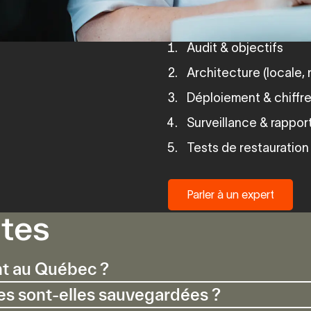
Audit & objectifs
Architecture (locale, 
Déploiement & chiffr
Surveillance & rappor
Tests de restauration
Parler à un expert
tes
Parler à un expert
nt au Québec ?
s sont-elles sauvegardées ?