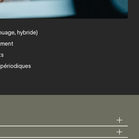
nuage, hybride)
ement
ts
 périodiques