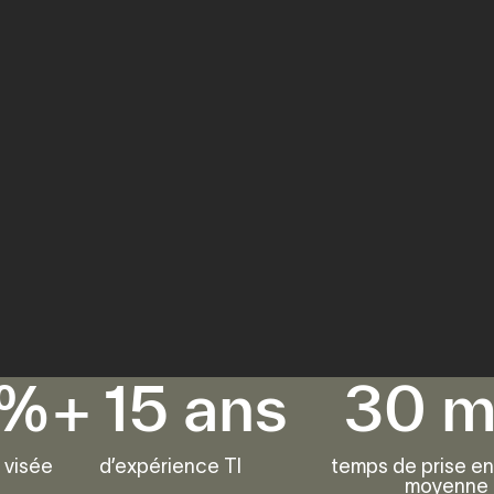
%
+
15
ans
30
m
é visée
d’expérience TI
temps de prise e
moyenne