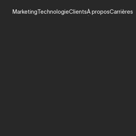
Marketing
Technologie
Clients
À propos
Carrières
Marketing
Technologie
Clients
À propos
Carrières